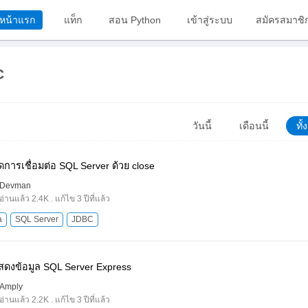
หน้าแรก
แท็ก
สอน Python
เข้าสู่ระบบ
สมัครสมาชิ
C
วันนี้
เดือนนี้
ทั
ดการเชื่อมต่อ SQL Server ด้วย close
Devman
อ่านแล้ว 2.4K . แก้ไข 3 ปีที่แล้ว
a
SQL Server
JDBC
สดงข้อมูล SQL Server Express
Amply
อ่านแล้ว 2.2K . แก้ไข 3 ปีที่แล้ว