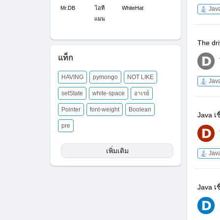
Mr.DB
ไอที
WhiteHat
Jav
แมน
The dri
แท็ก
HAVING
pymongo
NOT LIKE
Jav
setState
white-space
อาเรย์
Pointer
font-weight
Boolean
Java เ
pre
เพิ่มเติม
Jav
Java เ