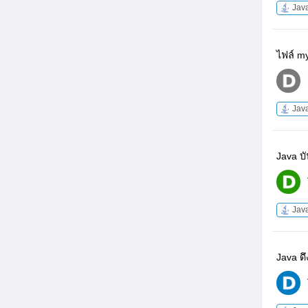
Jav
ไฟล์ m
Jav
Java บั
Jav
Java ด