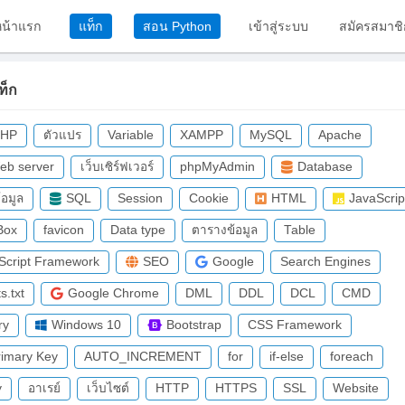
หน้าแรก
แท็ก
สอน Python
เข้าสู่ระบบ
สมัครสมาชิ
ท็ก
PHP
ตัวแปร
Variable
XAMPP
MySQL
Apache
eb server
เว็บเซิร์ฟเวอร์
phpMyAdmin
Database
้อมูล
SQL
Session
Cookie
HTML
JavaScrip
Box
favicon
Data type
ตารางข้อมูล
Table
Script Framework
SEO
Google
Search Engines
s.txt
Google Chrome
DML
DDL
DCL
CMD
ry
Windows 10
Bootstrap
CSS Framework
rimary Key
AUTO_INCREMENT
for
if-else
foreach
y
อาเรย์
เว็บไซต์
HTTP
HTTPS
SSL
Website