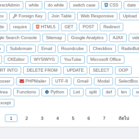
irectAdmin
while
do while
switch case
CSS
date
ox
Foreign Key
Join Table
Web Responsive
Upload
ude
require
HTML5
GET
POST
Redirect
le Search Console
Sitemap
Google Analytics
AJAX
vid
o
Subdomain
Email
Roundcube
Checkbox
RadioBut
CKEditor
WYSIWYG
YouTube
Microsoft Office
ERT INTO
DELETE FROM
UPDATE
SELECT
OOP
poser
PHPMailer
UTF-8
Gmail
Modal
SelectBox
Area
Functions
Python
List
split
def
len
s
Except
1
2
3
4
5
6
7
ถัดไป