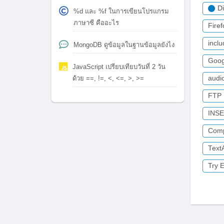
D
%d และ %f ในการเขียนโปรแกรม
ภาษาซี คืออะไร
Firef
incl
MongoDB ดูข้อมูลในฐานข้อมูลยังไง
Goog
JavaScript เปรียบเทียบวันที่ 2 วัน
ด้วย ==, !=, <, <=, >, >=
audi
FTP
INS
Com
Text
Try 