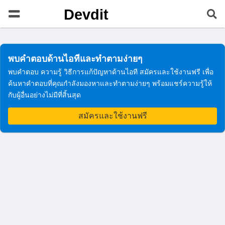
Devdit
พบคำตอบด้านไอทีและทำตามง่ายๆ
พบคำตอบ ความรู้ วิธีการแก้ปัญหาด้านไอที สมัครและใช้งานฟรี เพื่อ
ค้นหาคำตอบที่คุณกำลังมองหาและทำตามง่ายๆ พร้อมแชร์ความรู้ให้
กับผู้อื่นอย่างไม่มีที่สิ้นสุด
สมัครและใช้งานฟรี