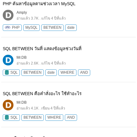
PHP ค้นหาข้อมูลตามช่วงเวลา MySQL
Amply
อ่านแล้ว 3.7K . แก้ไข 4 ปีที่แล้ว
PHP
MySQL
BETWEEN
date
SQL BETWEEN วันที่ แสดงข้อมูลช่วงวันที่
Mr.DB
อ่านแล้ว 2.6K . แก้ไข 4 ปีที่แล้ว
SQL
BETWEEN
date
WHERE
AND
SQL BETWEEN คือคำสั่งอะไร ใช้ทำอะไร
Mr.DB
อ่านแล้ว 4.1K . เขียน 4 ปีที่แล้ว
SQL
BETWEEN
WHERE
AND