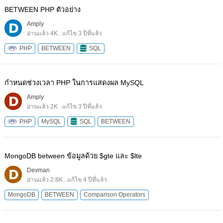
BETWEEN PHP ตัวอย่าง
Amply
อ่านแล้ว 4K . แก้ไข 3 ปีที่แล้ว
PHP
BETWEEN
SQL
กำหนดช่วงเวลา PHP ในการแสดงผล MySQL
Amply
อ่านแล้ว 2K . แก้ไข 3 ปีที่แล้ว
PHP
MySQL
SQL
BETWEEN
MongoDB between ข้อมูลด้วย $gte และ $lte
Devman
อ่านแล้ว 2.8K . แก้ไข 4 ปีที่แล้ว
MongoDB
BETWEEN
Comparison Operators