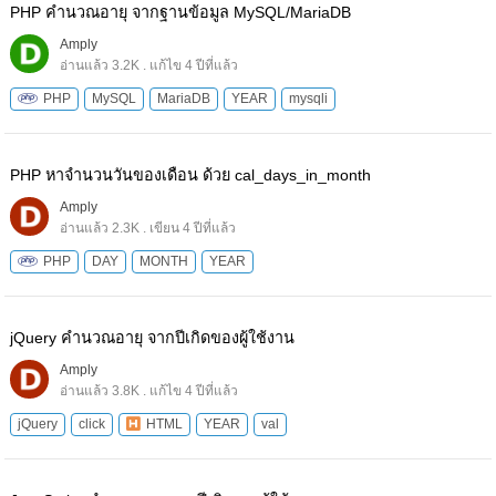
PHP คำนวณอายุ จากฐานข้อมูล MySQL/MariaDB
Amply
อ่านแล้ว 3.2K . แก้ไข 4 ปีที่แล้ว
PHP
MySQL
MariaDB
YEAR
mysqli
PHP หาจํานวนวันของเดือน ด้วย cal_days_in_month
Amply
อ่านแล้ว 2.3K . เขียน 4 ปีที่แล้ว
PHP
DAY
MONTH
YEAR
jQuery คํานวณอายุ จากปีเกิดของผู้ใช้งาน
Amply
อ่านแล้ว 3.8K . แก้ไข 4 ปีที่แล้ว
jQuery
click
HTML
YEAR
val