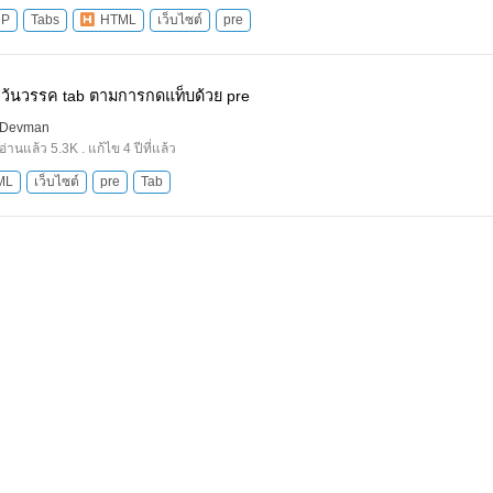
HP
Tabs
HTML
เว็บไซต์
pre
ว้นวรรค tab ตามการกดแท็บด้วย pre
Devman
อ่านแล้ว 5.3K . แก้ไข 4 ปีที่แล้ว
ML
เว็บไซต์
pre
Tab