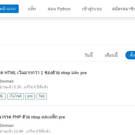
หน้าแรก
แท็ก
สอน Python
เข้าสู่ระบบ
สมัครสมาชิ
วันนี้
เดือนนี้
ทั
รค HTML เว้นมากกว่า 1 ช่องด้วย nbsp และ pre
Devman
อ่านแล้ว 5.2K . แก้ไข 4 ปีที่แล้ว
ML
เว็บไซต์
pre
Tab
้นวรรค PHP ด้วย nbsp และแท็ก pre
Devman
อ่านแล้ว 12.6K . แก้ไข 4 ปีที่แล้ว