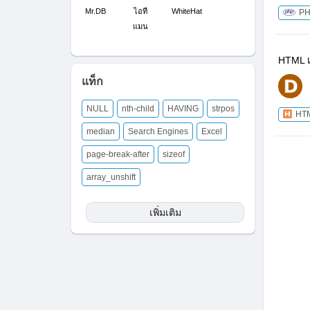
Mr.DB
ไอที
WhiteHat
P
แมน
HTML เ
แท็ก
NULL
nth-child
HAVING
strpos
HT
median
Search Engines
Excel
page-break-after
sizeof
array_unshift
เพิ่มเติม