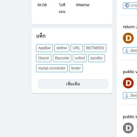
Mr.DB
ไอที
WhiteHat
ภา
แมน
return 
แท็ก
AppBar
define
URL
BETWEEN
Jav
Oracle
Barcode
ucfirst
pyodbc
mysql.connector
footer
public
เพิ่มเติม
Jav
public