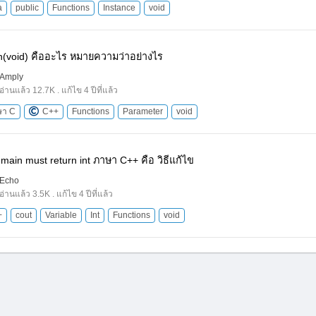
a
public
Functions
Instance
void
in(void) คืออะไร หมายความว่าอย่างไร
Amply
อ่านแล้ว 12.7K . แก้ไข 4 ปีที่แล้ว
ษา C
C++
Functions
Parameter
void
::main must return int ภาษา C++ คือ วิธีแก้ไข
Echo
อ่านแล้ว 3.5K . แก้ไข 4 ปีที่แล้ว
+
cout
Variable
Int
Functions
void