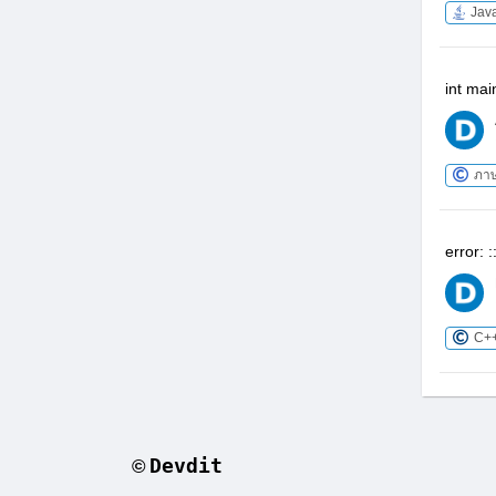
Jav
int ma
ภา
error: 
C+
Devdit
©