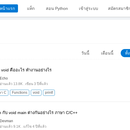
หน้าแรก
แท็ก
สอน Python
เข้าสู่ระบบ
สมัครสมาชิ
วันนี้
เดือนนี้
ทั
ัน void คืออะไร ทำงานอย่างไร
Echo
อ่านแล้ว 13.8K . เขียน 3 ปีที่แล้ว
ษา C
Functions
void
printf
n กับ void main ต่างกันอย่างไร ภาษา C/C++
Devman
อ่านแล้ว 9.1K . แก้ไข 4 ปีที่แล้ว