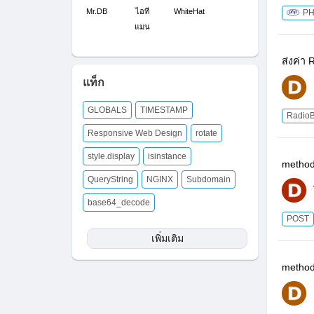
Mr.DB
ไอที
WhiteHat
P
แมน
ส่งค่า 
แท็ก
GLOBALS
TIMESTAMP
RadioB
Responsive Web Design
rotate
style.display
isinstance
method
QueryString
NGINX
Subdomain
base64_decode
POST
เพิ่มเติม
method