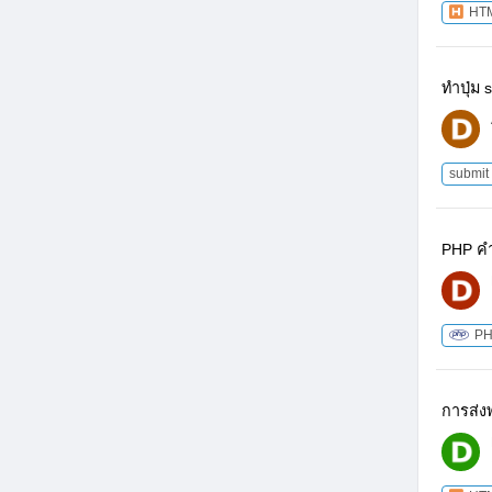
HT
ทำปุ่ม 
submit
PHP คํา
P
การส่ง