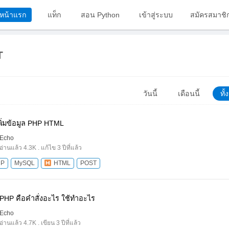
หน้าแรก
แท็ก
สอน Python
เข้าสู่ระบบ
สมัครสมาชิ
T
วันนี้
เดือนนี้
ทั
พิ่มข้อมูล PHP HTML
Echo
อ่านแล้ว 4.3K . แก้ไข 3 ปีที่แล้ว
HP
MySQL
HTML
POST
s PHP คือคำสั่งอะไร ใช้ทำอะไร
Echo
อ่านแล้ว 4.7K . เขียน 3 ปีที่แล้ว