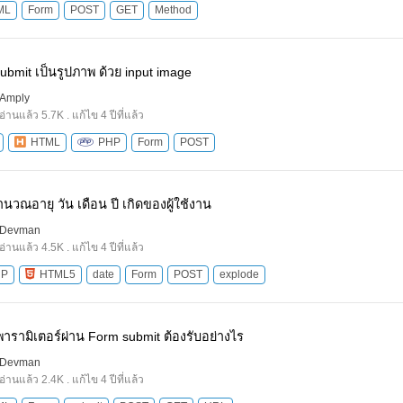
ML
Form
POST
GET
Method
submit เป็นรูปภาพ ด้วย input image
Amply
อ่านแล้ว 5.7K . แก้ไข 4 ปีที่แล้ว
HTML
PHP
Form
POST
นวณอายุ วัน เดือน ปี เกิดของผู้ใช้งาน
Devman
อ่านแล้ว 4.5K . แก้ไข 4 ปีที่แล้ว
HP
HTML5
date
Form
POST
explode
พารามิเตอร์ผ่าน Form submit ต้องรับอย่างไร
Devman
อ่านแล้ว 2.4K . แก้ไข 4 ปีที่แล้ว