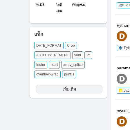
Mr.DB
ไอที
WhiteHat
P
แมน
Python 
แท็ก
DATE_FORMAT
Crop
Pyt
AUTO_INCREMENT
void
Int
footer
rsort
array_splice
parame
overflow-wrap
print_r
เพิ่มเติม
Jav
mysqli