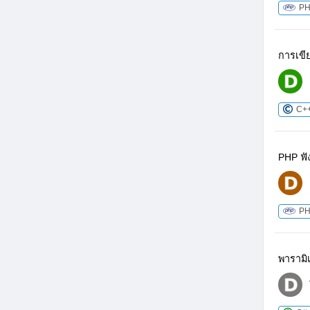
P
การเขีย
C+
PHP ฟัง
P
พารามิ