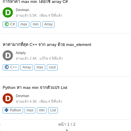
การหาค่า max min โดยใช้ array C#
Devman
อ่านแล้ว 5.5K . เขียน 4 ปีที่แล้ว
C#
max
min
Array
หาค่ามากที่สุด C++ จาก array ด้วย max_element
Amply
อ่านแล้ว 2.4K . แก้ไข 4 ปีที่แล้ว
C++
Array
max
cout
Python หา max min จากตัวแปร List
Devman
อ่านแล้ว 4.3K . เขียน 4 ปีที่แล้ว
Python
max
min
List
หน้า 1 / 2