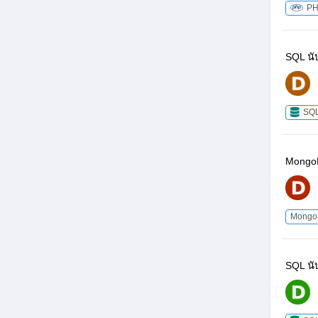
P
SQL นั
SQ
MongoD
Mong
SQL น