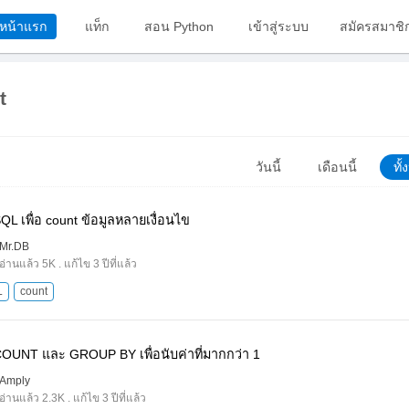
หน้าแรก
แท็ก
สอน Python
เข้าสู่ระบบ
สมัครสมาชิ
t
วันนี้
เดือนนี้
ทั
 SQL เพื่อ count ข้อมูลหลายเงื่อนไข
Mr.DB
อ่านแล้ว 5K . แก้ไข 3 ปีที่แล้ว
L
count
้ COUNT และ GROUP BY เพื่อนับค่าที่มากกว่า 1
Amply
อ่านแล้ว 2.3K . แก้ไข 3 ปีที่แล้ว