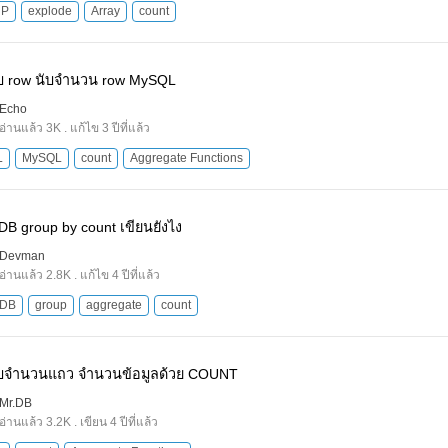
HP
explode
Array
count
บ row นับจำนวน row MySQL
Echo
อ่านแล้ว 3K . แก้ไข 3 ปีที่แล้ว
L
MySQL
count
Aggregate Functions
B group by count เขียนยังไง
Devman
อ่านแล้ว 2.8K . แก้ไข 4 ปีที่แล้ว
oDB
group
aggregate
count
ับจำนวนแถว จำนวนข้อมูลด้วย COUNT
Mr.DB
อ่านแล้ว 3.2K . เขียน 4 ปีที่แล้ว