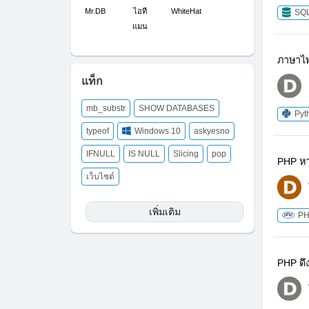
Mr.DB
ไอที
WhiteHat
SQ
แมน
ภาษาไพ
แท็ก
mb_substr
SHOW DATABASES
Pyt
typeof
Windows 10
askyesno
IFNULL
IS NULL
Slicing
pop
PHP หา
เว็บไซต์
เพิ่มเติม
P
PHP ดึ