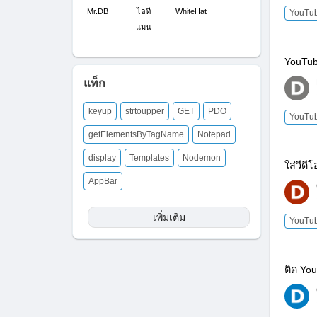
Mr.DB
ไอที
WhiteHat
YouTu
แมน
YouTub
แท็ก
keyup
strtoupper
GET
PDO
YouTu
getElementsByTagName
Notepad
display
Templates
Nodemon
ใส่วีด
AppBar
เพิ่มเติม
YouTu
ติด Yo