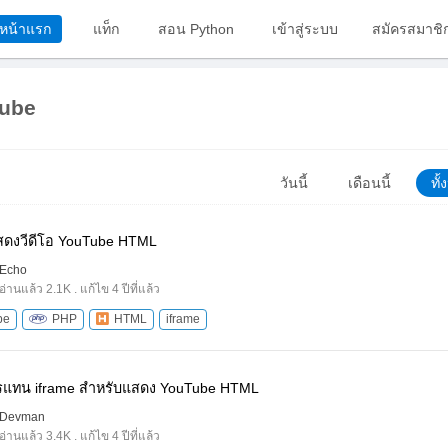
หน้าแรก
แท็ก
สอน Python
เข้าสู่ระบบ
สมัครสมาชิ
ube
วันนี้
เดือนนี้
ทั
ดงวีดีโอ YouTube HTML
Echo
อ่านแล้ว 2.1K . แก้ไข 4 ปีที่แล้ว
be
PHP
HTML
iframe
รแทน iframe สำหรับแสดง YouTube HTML
Devman
อ่านแล้ว 3.4K . แก้ไข 4 ปีที่แล้ว