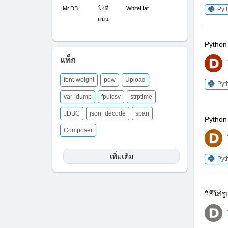
Mr.DB
ไอที
WhiteHat
Pyt
แมน
Python 
แท็ก
font-weight
pow
Upload
Pyt
var_dump
fputcsv
strptime
JDBC
json_decode
span
Python 
Composer
เพิ่มเติม
Pyt
วิธีใส่