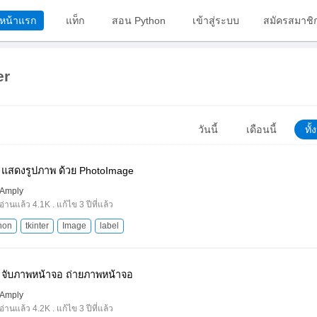
หน้าแรก
แท็ก
สอน Python
เข้าสู่ระบบ
สมัครสมาชิ
er
วันนี้
เดือนนี้
ทั
 แสดงรูปภาพ ด้วย PhotoImage
Amply
อ่านแล้ว 4.1K . แก้ไข 3 ปีที่แล้ว
hon
tkinter
Image
label
 จับภาพหน้าจอ ถ่ายภาพหน้าจอ
Amply
อ่านแล้ว 4.2K . แก้ไข 3 ปีที่แล้ว