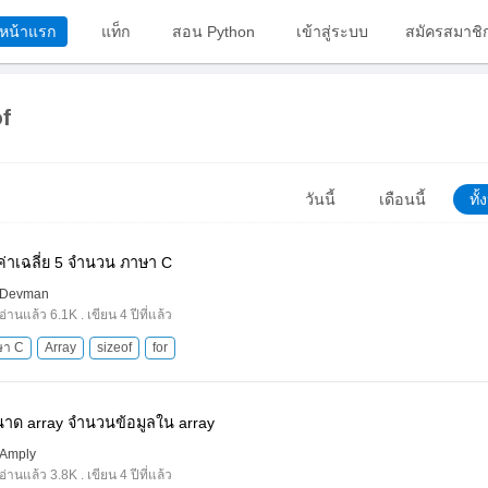
หน้าแรก
แท็ก
สอน Python
เข้าสู่ระบบ
สมัครสมาชิ
f
วันนี้
เดือนนี้
ทั
่าเฉลี่ย 5 จํานวน ภาษา C
Devman
อ่านแล้ว 6.1K . เขียน 4 ปีที่แล้ว
ษา C
Array
sizeof
for
าด array จำนวนข้อมูลใน array
Amply
อ่านแล้ว 3.8K . เขียน 4 ปีที่แล้ว