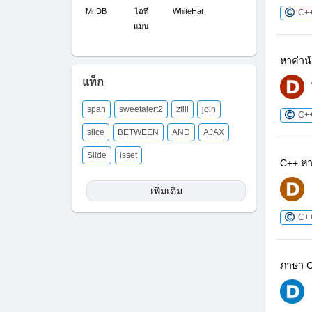
Mr.DB
ไอที
WhiteHat
C+
แมน
หาค่าน้
แท็ก
span
sweetalert2
zfill
join
C+
slice
BETWEEN
AND
AJAX
Slide
isset
C++ หา
เพิ่มเติม
C+
ภาษา C