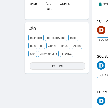
Mr.DB
ไอที
WhiteHat
SQ
แมน
SQL Ser
แท็ก
math.lcm
toLocaleString
rstrip
SQL Se
puts
gif
Convert.ToInt32
Axios
xlsx
array_unshift
IFNULL
SQL Se
เพิ่มเติม
SQL Se
PHP Mo