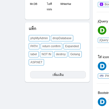
Mr.DB
ไอที
WhiteHat
Boo
แมน
jQuery
แท็ก
phpMyAdmin
dropDatabase
jQuery
PATH
return confirm
Expanded
label
NOT IN
destroy
Golang
ใส่ ic
ASP.NET
เพิ่มเติม
P
Bootstr