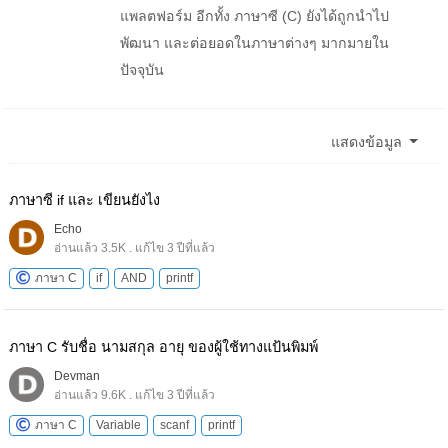
แพลตฟอร์ม อีกทั้ง ภาษาซี (C) ยังได้ถูกนำไป
พัฒนา และต่อยอดในภาษาต่างๆ มากมายใน
ปัจจุบัน
แสดงข้อมูล
ภาษาซี if และ เขียนยังไง
Echo
อ่านแล้ว 3.5K . แก้ไข 3 ปีที่แล้ว
ภาษา C
if
AND
printf
ภาษา C รับชื่อ นามสกุล อายุ ของผู้ใช้ทางแป้นพิมพ์
Devman
อ่านแล้ว 9.6K . แก้ไข 3 ปีที่แล้ว
ภาษา C
Variable
scanf
printf