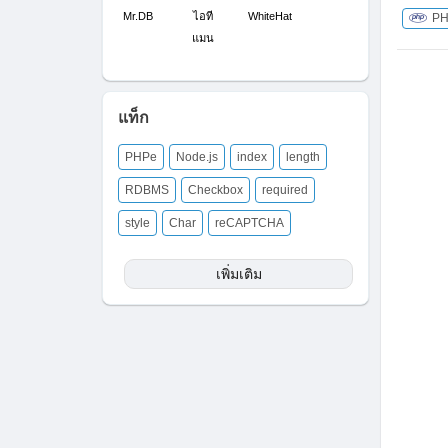
Mr.DB
ไอที
WhiteHat
P
แมน
แท็ก
PHPe
Node.js
index
length
RDBMS
Checkbox
required
style
Char
reCAPTCHA
เพิ่มเติม