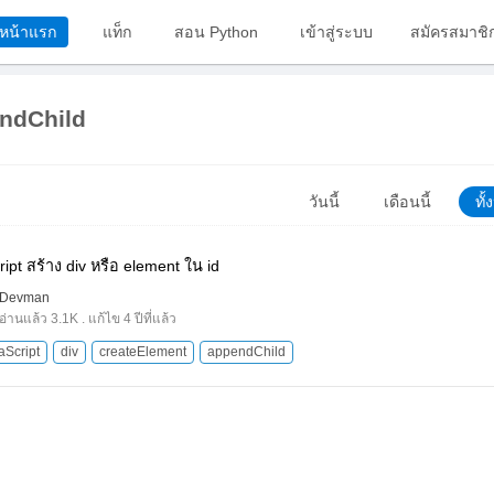
หน้าแรก
แท็ก
สอน Python
เข้าสู่ระบบ
สมัครสมาชิ
ndChild
วันนี้
เดือนนี้
ทั
ipt สร้าง div หรือ element ใน id
Devman
อ่านแล้ว 3.1K . แก้ไข 4 ปีที่แล้ว
aScript
div
createElement
appendChild