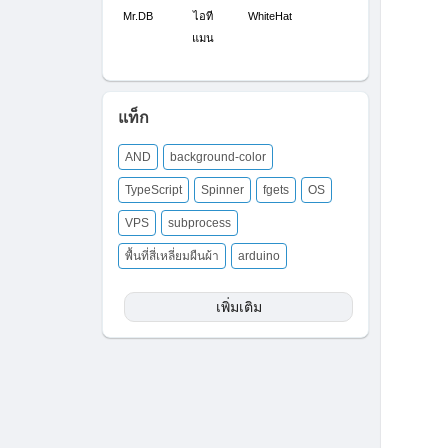
Mr.DB
ไอที
WhiteHat
แมน
แท็ก
AND
background-color
TypeScript
Spinner
fgets
OS
VPS
subprocess
พื้นที่สี่เหลี่ยมผืนผ้า
arduino
เพิ่มเติม