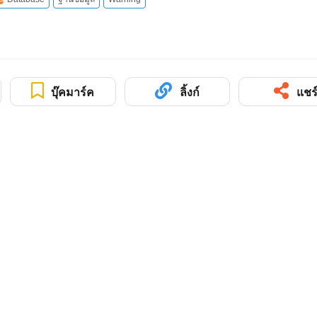
บุ๊คมาร์ค
ลิ้งก์
แชร