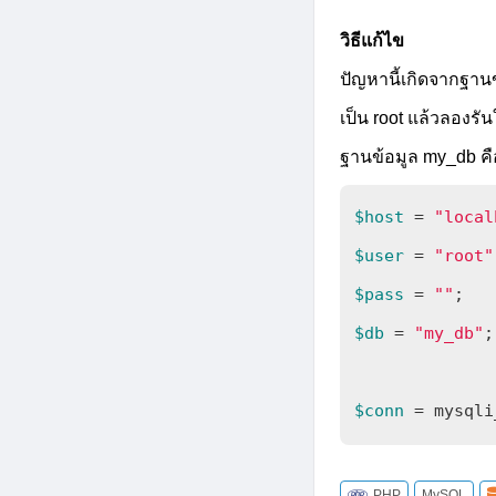
วิธีแก้ไข
ปัญหานี้เกิดจากฐานข
เป็น root แล้วลองรั
ฐานข้อมูล my_db คื
$host
 = 
"local
$user
 = 
"root"
$pass
 = 
""
$db
 = 
"my_db"
;

$conn
 = mysqli
PHP
MySQL