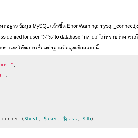
่อมต่อฐานข้อมูล MySQL แล้วขึ้น Error Warning: mysqli_connect():
s denied for user ''@'%' to database 'my_db' ไม่ทราบว่าควรแก
host และโค้ดการเชื่อมต่อฐานข้อมูลเขียนแบบนี้
host"
t"
_connect(
$host
, 
$user
, 
$pass
, 
$db
);