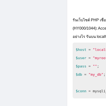
รันเว็บไซต์ PHP เชื
(HY000/1044): Acces
อย่างไร รันบน local
$host
 = 
"local
$user
 = 
"myroo
$pass
 = 
""
$db
 = 
"my_db"
;

$conn
 = mysqli