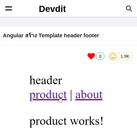
Devdit
Angular สร้าง Template header footer
ช
อ่
0
1.9K
อ
า
บ
น
แ
ล้
ว