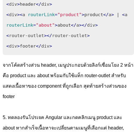
<
div
>
header
</
div
>
<
div
>
<
a
routerLink
=
"product"
>
product
</
a
>
 | 
<
a
routerLink
=
"about"
>
about
</
a
>
</
div
>
<
router-outlet
>
</
router-outlet
>
<
div
>
footer
</
div
>
จากโค้ดสร้างส่วน header, เมนูประกอบด้วยลิงก์เชื่อมโยง 2 หน้า
คือ product และ about พร้อมกับใช้แท็ก router-outlet สำหรับ
แสดงเนื้อหาของ component ที่ถูกเลือก สุดท้ายสร้างส่วนของ
footer
5. ทดลองรันโปรเจค Angular และกดคลิกเมนู product และ
about หากสำเร็จเนื้อหาจะเปลี่ยนตามเมนูที่เลือกแต่ header,