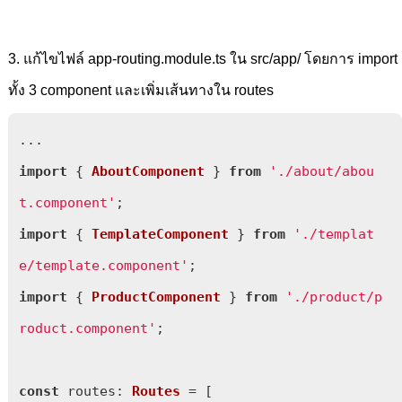
3. แก้ไขไฟล์ app-routing.module.ts ใน src/app/ โดยการ import
ทั้ง 3 component และเพิ่มเส้นทางใน routes
import
 { 
AboutComponent
 } 
from
'./about/abou
t.component'
import
 { 
TemplateComponent
 } 
from
'./templat
e/template.component'
import
 { 
ProductComponent
 } 
from
'./product/p
roduct.component'
;

const
routes
: 
Routes
 = [
